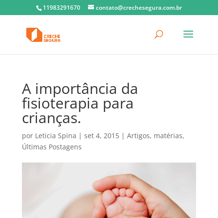
11983291670
contato@crechesegura.com.br
A importância da
fisioterapia para
crianças.
por
Leticia Spina
|
set 4, 2015
|
Artigos
,
matérias
,
Últimas Postagens