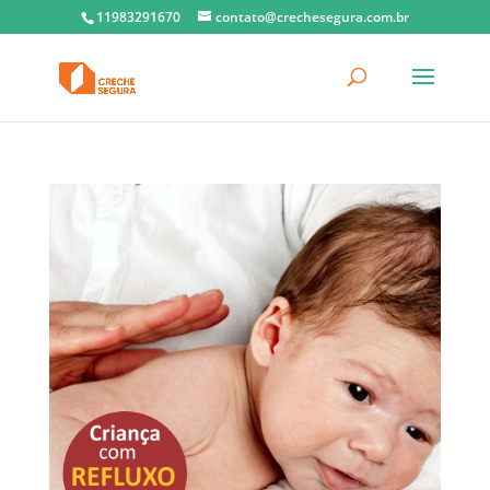
11983291670
contato@crechesegura.com.br