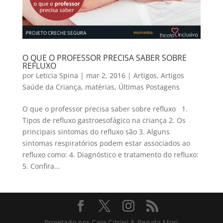
O QUE O PROFESSOR PRECISA SABER SOBRE
REFLUXO
por
Leticia Spina
|
mar 2, 2016
|
Artigos
,
Artigos
Saúde da Criança
,
matérias
,
Últimas Postagens
O que o professor precisa saber sobre refluxo 1.
Tipos de refluxo gastroesofágico na criança 2. Os
principais sintomas do refluxo são 3. Alguns
sintomas respiratórios podem estar associados ao
refluxo como: 4. Diagnóstico e tratamento do refluxo:
5. Confira...
Projetado por Caio Citrini & Renata Mori