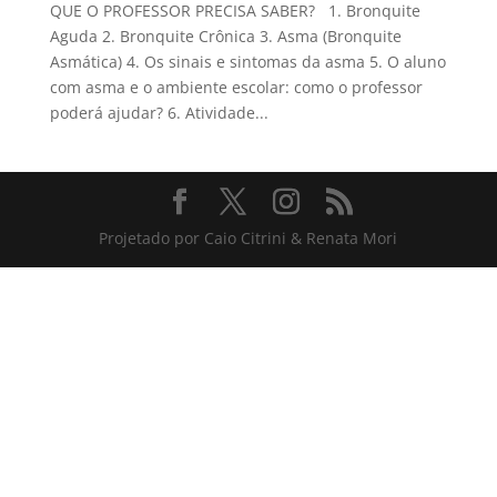
QUE O PROFESSOR PRECISA SABER? 1. Bronquite
Aguda 2. Bronquite Crônica 3. Asma (Bronquite
Asmática) 4. Os sinais e sintomas da asma 5. O aluno
com asma e o ambiente escolar: como o professor
poderá ajudar? 6. Atividade...
Projetado por Caio Citrini & Renata Mori