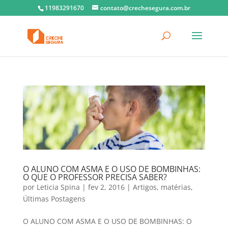
11983291670
contato@crechesegura.com.br
O ALUNO COM ASMA E O USO DE BOMBINHAS:
O QUE O PROFESSOR PRECISA SABER?
por
Leticia Spina
|
fev 2, 2016
|
Artigos
,
matérias
,
Últimas Postagens
O ALUNO COM ASMA E O USO DE BOMBINHAS: O