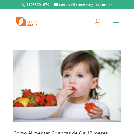
11983291670
contato@crechesegura.com.br
Como Alimentar Crianças de 6 a 12 meses