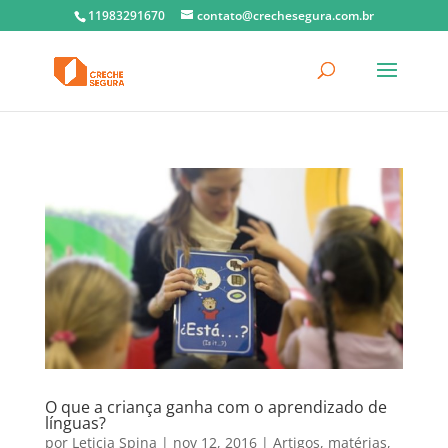
11983291670
contato@crechesegura.com.br
O que a criança ganha com o aprendizado de
línguas?
por
Leticia Spina
|
nov 12, 2016
|
Artigos
,
matérias
,