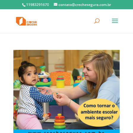
11983291670
contato@crechesegura.com.br