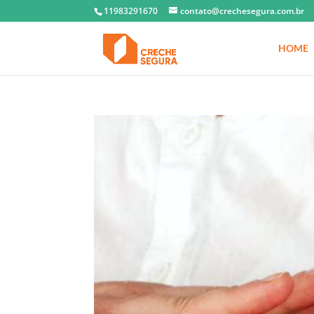
11983291670
contato@crechesegura.com.br
HOME