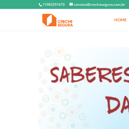
11983291670
contato@crechesegura.com.br
HOME