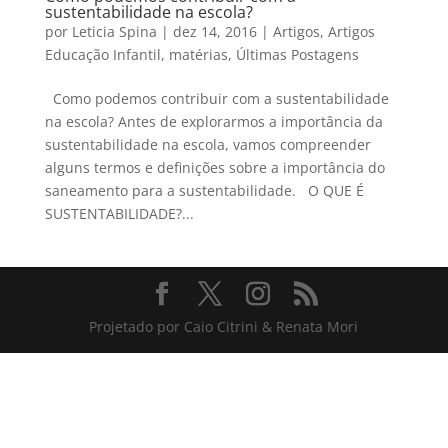
sustentabilidade na escola?
por
Leticia Spina
|
dez 14, 2016
|
Artigos
,
Artigos
Educação Infantil
,
matérias
,
Últimas Postagens
Como podemos contribuir com a sustentabilidade
na escola? Antes de explorarmos a importância da
sustentabilidade na escola, vamos compreender
alguns termos e definições sobre a importância do
saneamento para a sustentabilidade. O QUE É
SUSTENTABILIDADE?...
Projetado por Caio Citrini & Renata Mori