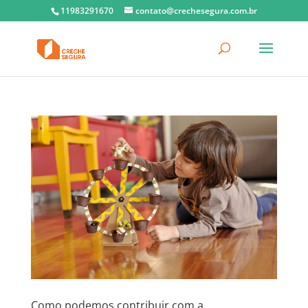
11983291670
contato@crechesegura.com.br
Como podemos contribuir com a