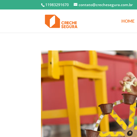
11983291670
contato@crechesegura.com.br
HOME