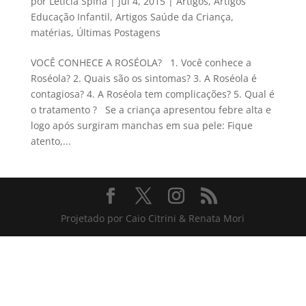
por
Leticia Spina
|
jul 4, 2015
|
Artigos
,
Artigos
Educação Infantil
,
Artigos Saúde da Criança
,
matérias
,
Últimas Postagens
VOCÊ CONHECE A ROSÉOLA? 1. Você conhece a
Roséola? 2. Quais são os sintomas? 3. A Roséola é
contagiosa? 4. A Roséola tem complicações? 5. Qual é
o tratamento ? Se a criança apresentou febre alta e
logo após surgiram manchas em sua pele: Fique
atento,...
Projetado por Caio Citrini & Renata Mori