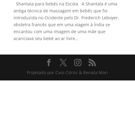
Shantala para bebês na Escola A Shantala é uma
antiga técnica de massagem em bebês que foi
introduzida no Ocidente pelo Dr. Frederich Leboyer,
obstetra francês que em uma viagem à Índia se
encantou com uma imagem de uma mãe que
acariciava seu bebê ao ar livre...
Projetado por Caio Citrini & Renata Mori