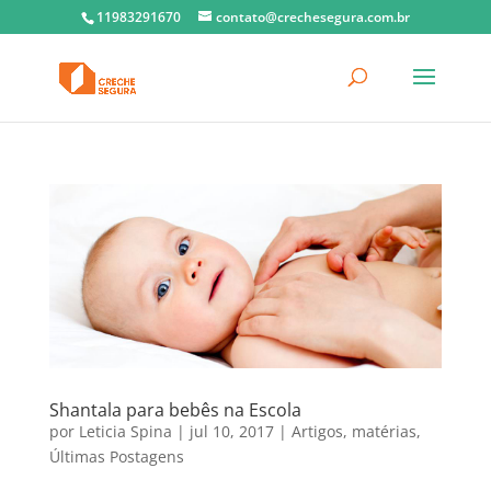
11983291670
contato@crechesegura.com.br
Shantala para bebês na Escola
por
Leticia Spina
|
jul 10, 2017
|
Artigos
,
matérias
,
Últimas Postagens