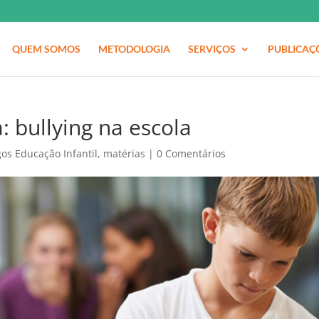
QUEM SOMOS
METODOLOGIA
SERVIÇOS
PUBLICAÇ
: bullying na escola
gos Educação Infantil
,
matérias
|
0 Comentários