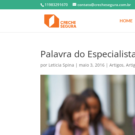
11983291670
contato@crechesegura.com.br
HOME
Palavra do Especialista
por
Leticia Spina
|
maio 3, 2016
|
Artigos
,
Arti