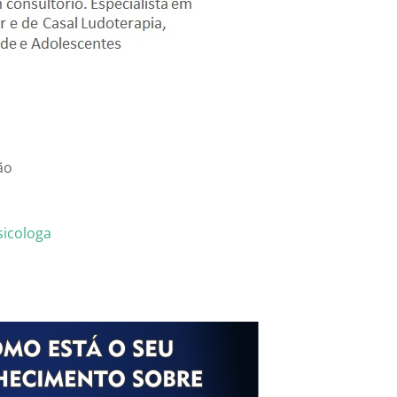
ão
sicologa