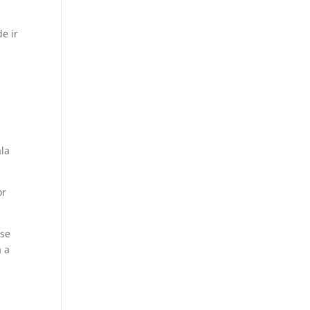
e ir
ala
or
-se
a a