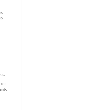
ro
io.
ões.
s do
uanto