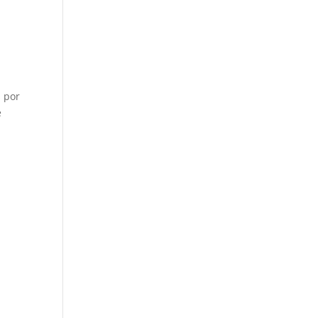
s por
e