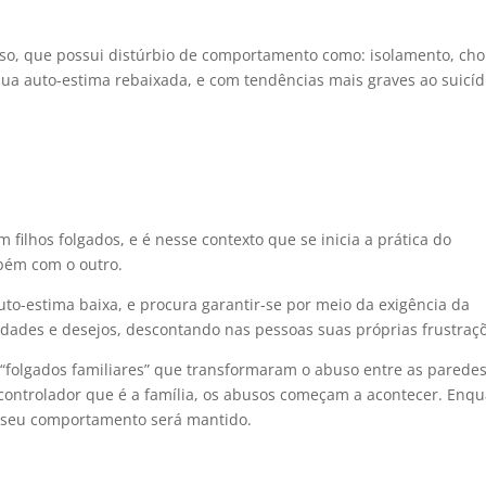
feso, que possui distúrbio de comportamento como: isolamento, cho
 sua auto-estima rebaixada, e com tendências mais graves ao suicíd
 filhos folgados, e é nesse contexto que se inicia a prática do
bém com o outro.
o-estima baixa, e procura garantir-se por meio da exigência da
idades e desejos, descontando nas pessoas suas próprias frustraç
 “folgados familiares” que transformaram o abuso entre as parede
controlador que é a família, os abusos começam a acontecer. Enq
, seu comportamento será mantido.