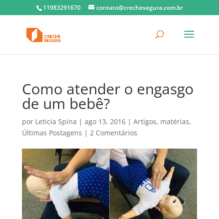
11983291670
contato@crechesegura.com.br
Como atender o engasgo
de um bebê?
por
Leticia Spina
|
ago 13, 2016
|
Artigos
,
matérias
,
Últimas Postagens
|
2 Comentários