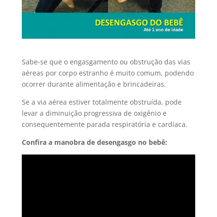
Sabe-se que o engasgamento ou obstrução das vias
aéreas por corpo estranho é muito comum, podendo
ocorrer durante alimentação e brincadeiras.
Se a via aérea estiver totalmente obstruída, pode
levar a diminuição progressiva de oxigênio e
consequentemente parada respiratória e cardíaca.
Confira a manobra de desengasgo no bebê: