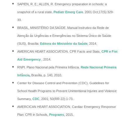
SAPIEN, R. E.; ALLEN, R. Emergency preparation in schools: a
snapshot of a rural state.
Pediatr
Emerg
Care
. 2001 Oct;17(5):329-
33.
BRASIL, MINISTÉRIO DA SAÚDE. Manual Instrutivo da Rede de
Atenção às Urgências e Emergências no Sistema Único de Saúde
(SUS), Brasília:
Editora do Ministério da Saúde
, 2014.
AMERICAN HEART ASSOCIATION. CPR Facts and Stats,
CPR e
Fist
Aid
Emergency
, 2014.
RNPI. Plano Nacional pela Primeira Infância.
Rede Nacional Primeira
Infância
,
Brasília, p. 140, 2010.
Center for Disease Control and Prevention (CDC). Guidelines for
School Health Programs
to Prevent Unintentional Injuries and Violence:
Summary,
CDC
, 2001; 50(RR-22):1-73.
AMERCICAN HEART ASSOCIATION. Cardiac Emergency Response
Plan: CPR in Schools,
Programs
, 2015.