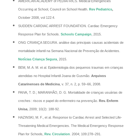
AMERICAN ACADEMY of PEDIATRICS. Medical Emergencies
Occurring at School, Council on School Health.
Rev Pediatrics
,
October 2008, vol 122:4.
SUDDEN CARDIAC ARREST FOUNDATION. Cardiac Emergency
Response Plan for Schools.
Schools Campaign
, 2015.
ONG CRIANÇA SEGURA. análise das principais causas acidentais de
mortalidade infantil na Semana Nacional de Prevenção de Acidentes.
Notícias Criança Segura
, 2015.
BEM, M. A. M. et al. Epidemiologia dos pequenos traumas em crianças
atendidas no Hospital Infantil Joana de Gusmão.
Arquivos
Catarinenses de Medicina
, v. 37, n. 2, p. 59–66, 2008.
PAIVA, T. D.; MARANHÃO, D. G. Mortalidade de crianças usuárias de
creches : riscos e papel do enfermeiro na prevenção.
Rev.
Enferm
Unisa
, 2009; 10(2): 188-92.
HAZINSKI, M. F., et al. Response to Cardiac Arrest and Selected Life-
Threatening Medical Emergencies. The Medical Emergency Response
Plan for Schools,
Rev. Circulation
. 2004; 109:278–291.