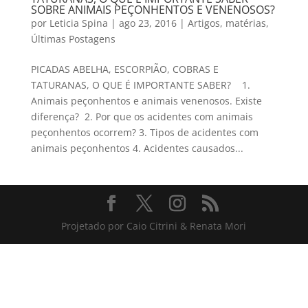
SOBRE ANIMAIS PEÇONHENTOS E VENENOSOS?
por
Leticia Spina
|
ago 23, 2016
|
Artigos
,
matérias
,
Últimas Postagens
PICADAS ABELHA, ESCORPIÃO, COBRAS E
TATURANAS, O QUE É IMPORTANTE SABER? 1.
Animais peçonhentos e animais venenosos. Existe
diferença? 2. Por que os acidentes com animais
peçonhentos ocorrem? 3. Tipos de acidentes com
animais peçonhentos 4. Acidentes causados...
Projetado por Caio Citrini & Renata Mori