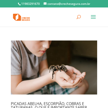
11983291670
contato@crechesegura.com.br
PICADAS ABELHA, ESCORPIÃO, COBRAS E
TATURANAS, O QUE É IMPORTANTE SABER