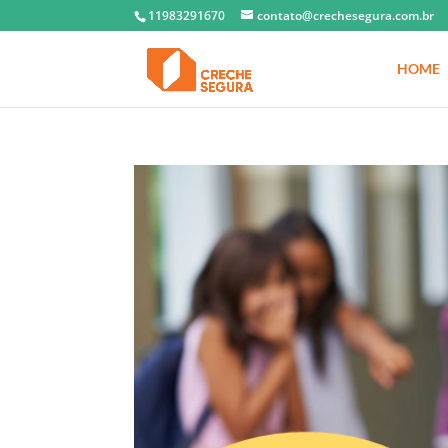
11983291670
contato@crechesegura.com.br
HOME