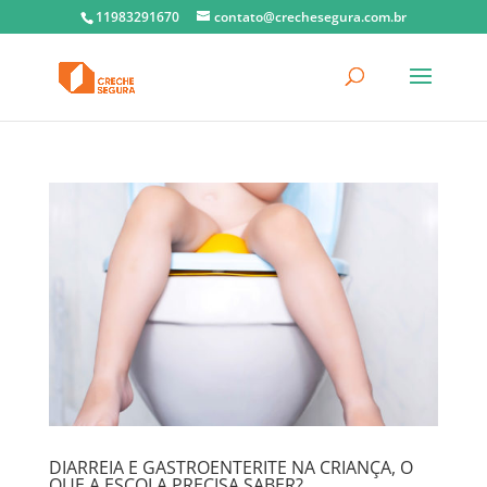
11983291670
contato@crechesegura.com.br
DIARREIA E GASTROENTERITE NA CRIANÇA, O
QUE A ESCOLA PRECISA SABER?