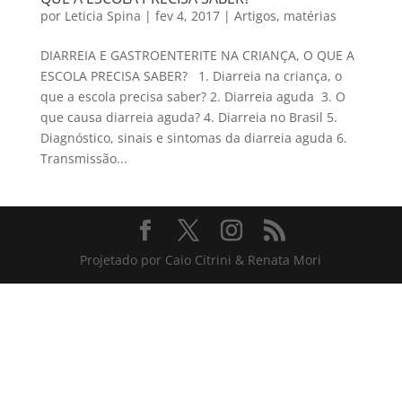
por
Leticia Spina
|
fev 4, 2017
|
Artigos
,
matérias
DIARREIA E GASTROENTERITE NA CRIANÇA, O QUE A
ESCOLA PRECISA SABER? 1. Diarreia na criança, o
que a escola precisa saber? 2. Diarreia aguda 3. O
que causa diarreia aguda? 4. Diarreia no Brasil 5.
Diagnóstico, sinais e sintomas da diarreia aguda 6.
Transmissão...
Projetado por Caio Citrini & Renata Mori