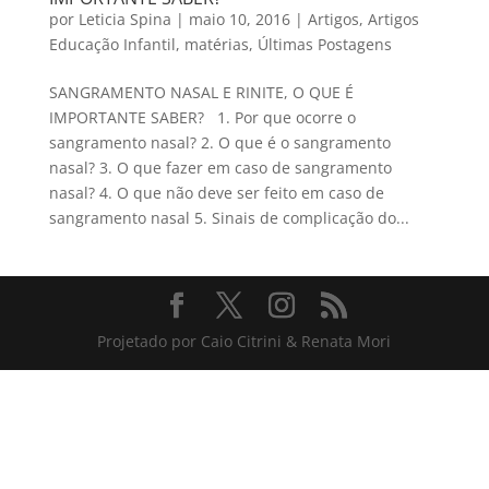
por
Leticia Spina
|
maio 10, 2016
|
Artigos
,
Artigos
Educação Infantil
,
matérias
,
Últimas Postagens
SANGRAMENTO NASAL E RINITE, O QUE É
IMPORTANTE SABER? 1. Por que ocorre o
sangramento nasal? 2. O que é o sangramento
nasal? 3. O que fazer em caso de sangramento
nasal? 4. O que não deve ser feito em caso de
sangramento nasal 5. Sinais de complicação do...
Projetado por Caio Citrini & Renata Mori