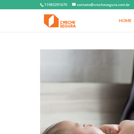
11983291670
contato@crechesegura.com.br
HOME