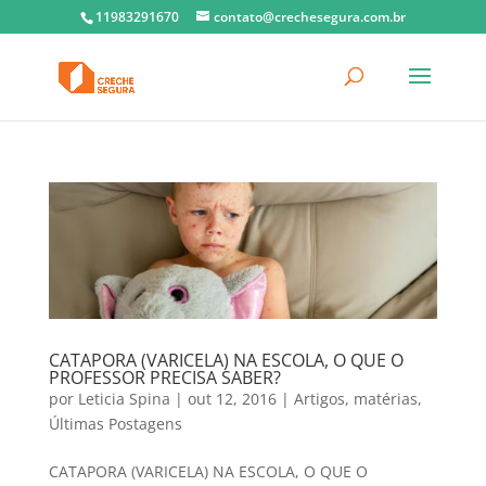
11983291670
contato@crechesegura.com.br
CATAPORA (VARICELA) NA ESCOLA, O QUE O
PROFESSOR PRECISA SABER?
por
Leticia Spina
|
out 12, 2016
|
Artigos
,
matérias
,
Últimas Postagens
CATAPORA (VARICELA) NA ESCOLA, O QUE O