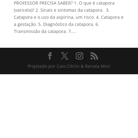
PROFESSOR PRECISA SABER? 1. O que é catapora
(varicela)? 2. Sinais e sintomas da catapora. 3.
Catapora e o uso da aspirina, um risco. 4. Catapora e
a gestação. 5. Diagnóstico da catapora. 6.
Transmissão da catapora. 7....
Projetado por Caio Citrini & Renata Mori