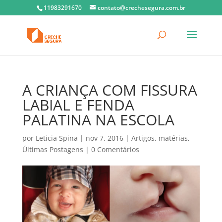
11983291670
contato@crechesegura.com.br
A CRIANÇA COM FISSURA
LABIAL E FENDA
PALATINA NA ESCOLA
por
Leticia Spina
|
nov 7, 2016
|
Artigos
,
matérias
,
Últimas Postagens
|
0 Comentários