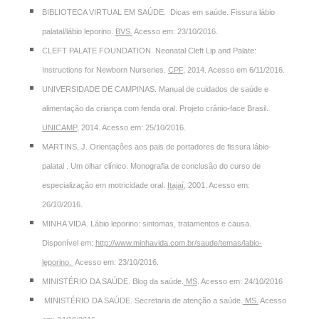
BIBLIOTECA VIRTUAL EM SAÚDE. Dicas em saúde. Fissura lábio
palatal/lábio leporino.
BVS
.
Acesso em: 23/10/2016.
CLEFT PALATE FOUNDATION. Neonatal Cleft Lip and Palate:
Instructions for Newborn Nurseries.
CPF
,
2014. Acesso em 6/11/2016.
UNIVERSIDADE DE CAMPINAS. Manual de cuidados de saúde e
alimentação da criança com fenda oral. Projeto crânio-face Brasil.
UNICAMP
,
2014. Acesso em: 25/10/2016.
MARTINS, J. Orientações aos pais de portadores de fissura lábio-
palatal . Um olhar clínico. Monografia de conclusão do curso de
especialização em motricidade oral.
Itajaí
,
2001. Acesso em:
26/10/2016.
MINHA VIDA. Lábio leporino: sintomas, tratamentos e causa.
Disponível em:
http://www.minhavida.com.br/saude/temas/labio-
leporino
.
Acesso em: 23/10/2016.
MINISTÉRIO DA SAÚDE. Blog da saúde.
MS
. Acesso em: 24/10/2016
MINISTÉRIO DA SAÚDE. Secretaria de atenção a saúde.
MS
.
Acesso