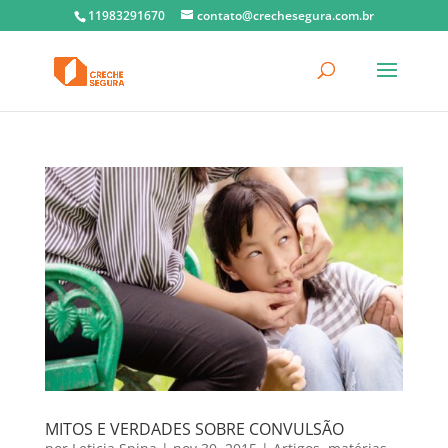
11983291670
contato@crechesegura.com.br
MITOS E VERDADES SOBRE CONVULSÃO