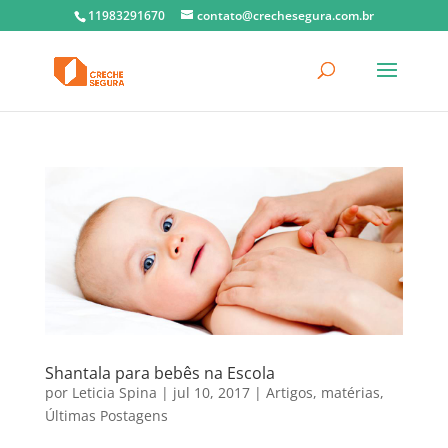
11983291670
contato@crechesegura.com.br
Shantala para bebês na Escola
por
Leticia Spina
|
jul 10, 2017
|
Artigos
,
matérias
,
Últimas Postagens