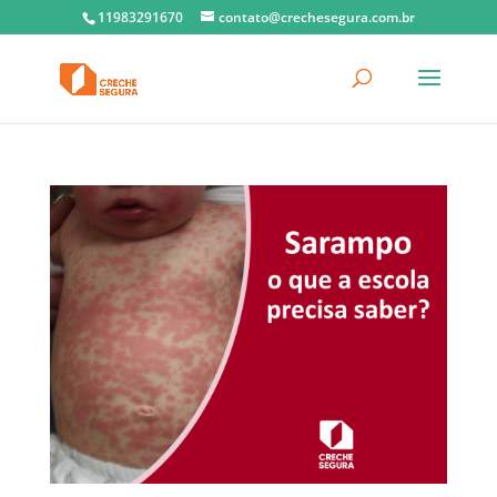
11983291670
contato@crechesegura.com.br