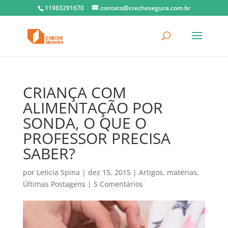
11983291670
contato@crechesegura.com.br
CRIANÇA COM
ALIMENTAÇÃO POR
SONDA, O QUE O
PROFESSOR PRECISA
SABER?
por
Leticia Spina
|
dez 15, 2015
|
Artigos
,
matérias
,
Últimas Postagens
|
5 Comentários