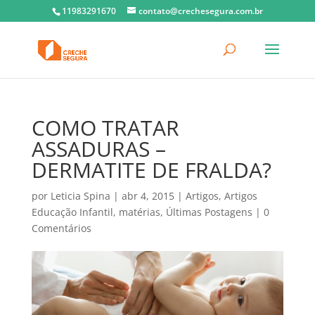
11983291670
contato@crechesegura.com.br
COMO TRATAR
ASSADURAS –
DERMATITE DE FRALDA?
por
Leticia Spina
|
abr 4, 2015
|
Artigos
,
Artigos
Educação Infantil
,
matérias
,
Últimas Postagens
|
0
Comentários