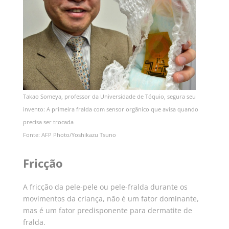
Takao Someya, professor da Universidade de Tóquio, segura seu
invento: A primeira fralda com sensor orgânico que avisa quando
precisa ser trocada
Fonte: AFP Photo/Yoshikazu Tsuno
Fricção
A fricção da pele-pele ou pele-fralda durante os
movimentos da criança, não é um fator dominante,
mas é um fator predisponente para dermatite de
fralda.