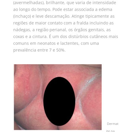
(avermelhadas), brilhante, que varia de intensidade
ao longo do tempo. Pode estar associada a edema
(inchaço) e leve descamação. Atinge tipicamente as
regiões de maior contato com a fralda incluindo as
nádegas, a região perianal, os órgãos genitais, as
coxas e a cintura. É um dos distúrbios cutâneos mais
comuns em neonatos e lactentes, com uma
prevalência entre 7 e 50%.
Dermat
ite na