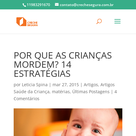
11983291670
contato@crechesegura.com.br
POR QUE AS CRIANÇAS
MORDEM? 14
ESTRATÉGIAS
por
Leticia Spina
|
mar 27, 2015
|
Artigos
,
Artigos
Saúde da Criança
,
matérias
,
Últimas Postagens
|
4
Comentários