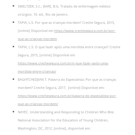
SMELTZER, S.C.; BARE, B.G. Tratado de enfermagem médico
cirúrgico. 10. ed., Rio de Janeiro.
TAPIA, L.S. Por que as crianças mordem? Creche Segura, 2015,
[online] Disponível em
https://www.crechesegura.com.br/por-
que-as-crianças-mordem
TAPIA, L.S. O que fazer após uma mordida entre crianças? Creche
Segura, 2015, [online] Disponível em
https://www.crechesegura.com.br/o-que-fazer-após-uma-
mordida-entre-crianças/
BAGHTCHEDJIAN T. Palavra do Especialista: Por que as crianças
mordem? Creche Segura, 2017, [online] Disponível em:
https://www.crechesegura.com.br/palavra-do-especialista-por-
que-as-criancas-mordem/
NAYEC. Understanding and Responding to Children Who Bite.
National Association for the Education of Young Children,
Washington, DC, 2012. [online], disponível em: