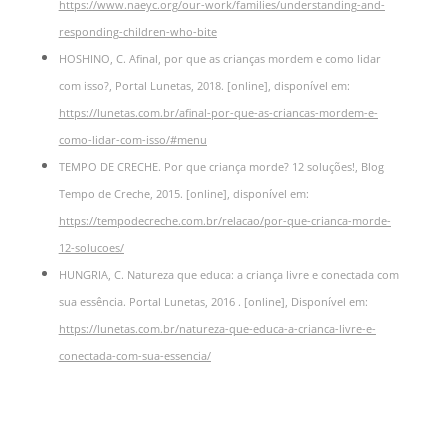
https://www.naeyc.org/our-work/families/understanding-and-
responding-children-who-bite
HOSHINO, C. Afinal, por que as crianças mordem e como lidar
com isso?, Portal Lunetas, 2018. [online], disponível em:
https://lunetas.com.br/afinal-por-que-as-criancas-mordem-e-
como-lidar-com-isso/#menu
TEMPO DE CRECHE. Por que criança morde? 12 soluções!, Blog
Tempo de Creche, 2015. [online], disponível em:
https://tempodecreche.com.br/relacao/por-que-crianca-morde-
12-solucoes/
HUNGRIA, C. Natureza que educa: a criança livre e conectada com
sua essência. Portal Lunetas, 2016 . [online], Disponível em:
https://lunetas.com.br/natureza-que-educa-a-crianca-livre-e-
conectada-com-sua-essencia/